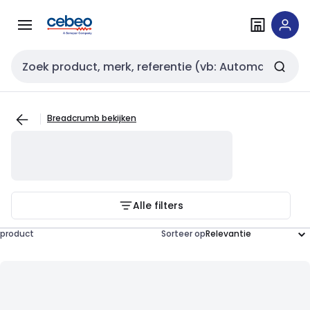
Overslaan
Overslaan
naar
naar
navigatie
inhoud
Zoekveld invoer
Breadcrumb bekijken
Alle filters
product
Sorteer op