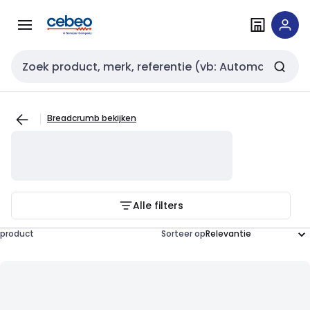
Overslaan
Overslaan
naar
naar
navigatie
inhoud
Zoekveld invoer
Breadcrumb bekijken
Alle filters
product
Sorteer op