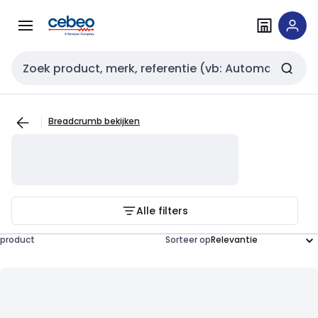
Overslaan
Overslaan
naar
naar
navigatie
inhoud
Zoekveld invoer
Breadcrumb bekijken
Alle filters
product
Sorteer op