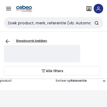
Overslaan
Overslaan
naar
naar
navigatie
inhoud
Zoekveld invoer
Breadcrumb bekijken
Alle filters
product
Sorteer op