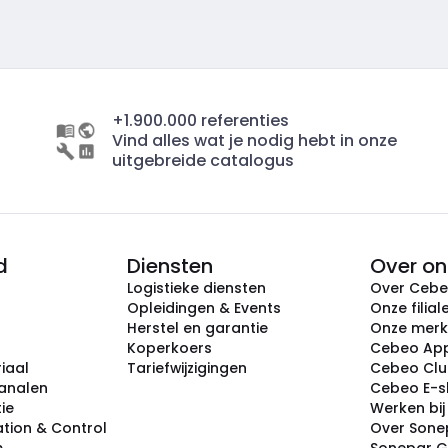
+1.900.000 referenties
Vind alles wat je nodig hebt in onze
uitgebreide catalogus
d
Diensten
Over on
Logistieke diensten
Over Ceb
Opleidingen & Events
Onze filial
Herstel en garantie
Onze mer
Koperkoers
Cebeo Ap
iaal
Tariefwijzigingen
Cebeo Cl
analen
Cebeo E-
tie
Werken bi
tion & Control
Over Sone