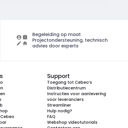
Begeleiding op maat
Projectondersteuning, technisch
advies door experts
s
Support
eo
Toegang tot Cebeo’s
en
Distributiecentrum
ken
Instructies voor aanlevering
p
voor leveranciers
ub
Streamliner
shop
Hulp nodig?
j Cebeo
FAQ
par
Webshop videotutorials