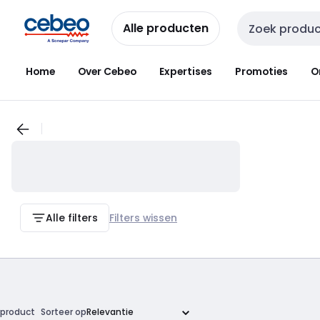
Overslaan
Overslaan
naar
naar
Alle producten
Zoekveld invoer
navigatie
inhoud
Home
Over Cebeo
Expertises
Promoties
O
Alle filters
Filters wissen
product
Sorteer op