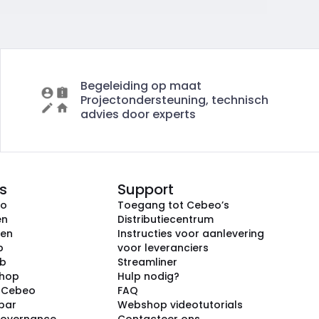
Begeleiding op maat
Projectondersteuning, technisch
advies door experts
s
Support
eo
Toegang tot Cebeo’s
en
Distributiecentrum
ken
Instructies voor aanlevering
p
voor leveranciers
ub
Streamliner
shop
Hulp nodig?
j Cebeo
FAQ
par
Webshop videotutorials