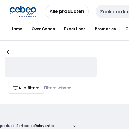
Overslaan
Overslaan
naar
naar
Alle producten
Zoekveld invoer
navigatie
inhoud
Home
Over Cebeo
Expertises
Promoties
O
Alle filters
Filters wissen
product
Sorteer op