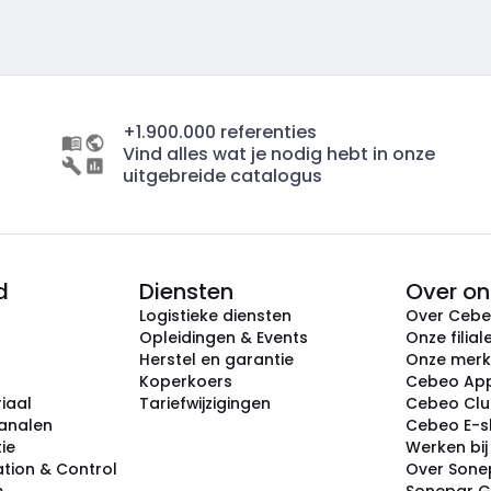
+1.900.000 referenties
Vind alles wat je nodig hebt in onze
uitgebreide catalogus
d
Diensten
Over on
Logistieke diensten
Over Ceb
Opleidingen & Events
Onze filial
Herstel en garantie
Onze mer
Koperkoers
Cebeo Ap
iaal
Tariefwijzigingen
Cebeo Cl
analen
Cebeo E-
tie
Werken bi
tion & Control
Over Sone