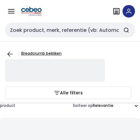
Overslaan
Overslaan
naar
naar
navigatie
inhoud
Zoekveld invoer
Breadcrumb bekijken
Alle filters
product
Sorteer op