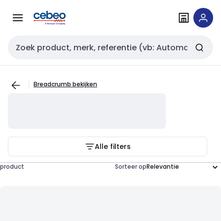
Overslaan
Overslaan
naar
naar
navigatie
inhoud
Zoekveld invoer
Breadcrumb bekijken
Alle filters
product
Sorteer op