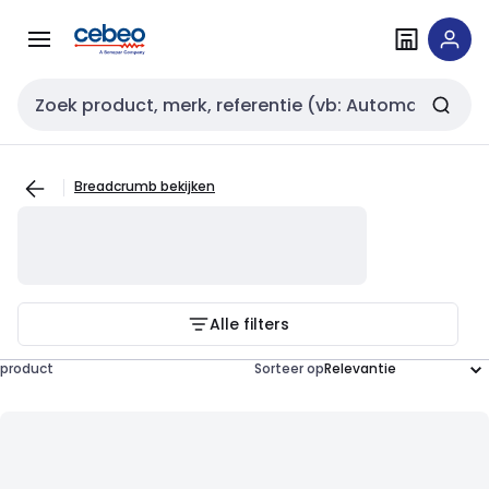
Overslaan
Overslaan
naar
naar
navigatie
inhoud
Zoekveld invoer
Breadcrumb bekijken
Alle filters
product
Sorteer op