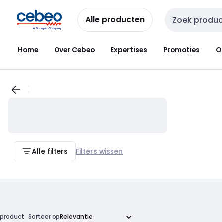
Overslaan
Overslaan
naar
naar
Alle producten
Zoekveld invoer
navigatie
inhoud
Home
Over Cebeo
Expertises
Promoties
O
Alle filters
Filters wissen
product
Sorteer op