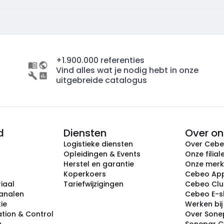
+1.900.000 referenties
Vind alles wat je nodig hebt in onze
uitgebreide catalogus
d
Diensten
Over on
Logistieke diensten
Over Ceb
Opleidingen & Events
Onze filial
Herstel en garantie
Onze mer
Koperkoers
Cebeo Ap
iaal
Tariefwijzigingen
Cebeo Cl
analen
Cebeo E-
tie
Werken bi
tion & Control
Over Sone