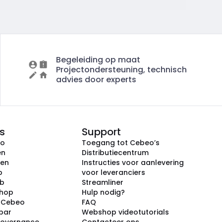
Begeleiding op maat
Projectondersteuning, technisch
advies door experts
s
Support
eo
Toegang tot Cebeo’s
en
Distributiecentrum
ken
Instructies voor aanlevering
p
voor leveranciers
ub
Streamliner
shop
Hulp nodig?
j Cebeo
FAQ
par
Webshop videotutorials