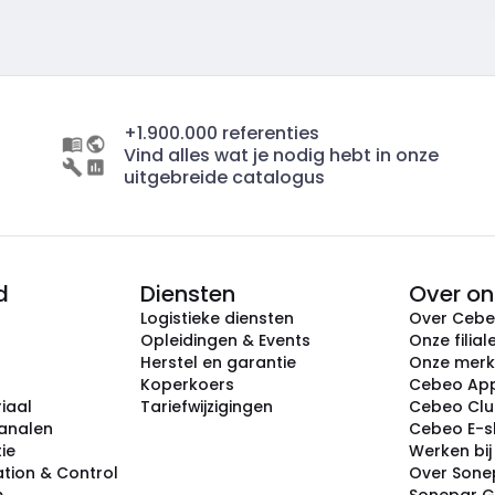
+1.900.000 referenties
Vind alles wat je nodig hebt in onze
uitgebreide catalogus
d
Diensten
Over on
Logistieke diensten
Over Ceb
Opleidingen & Events
Onze filial
Herstel en garantie
Onze mer
Koperkoers
Cebeo Ap
iaal
Tariefwijzigingen
Cebeo Cl
analen
Cebeo E-
tie
Werken bi
tion & Control
Over Sone