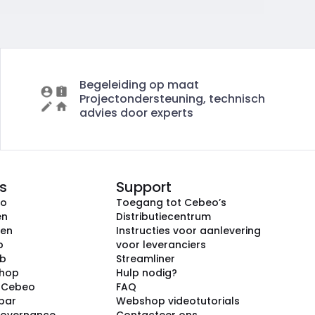
Begeleiding op maat
Projectondersteuning, technisch
advies door experts
s
Support
eo
Toegang tot Cebeo’s
en
Distributiecentrum
ken
Instructies voor aanlevering
p
voor leveranciers
ub
Streamliner
shop
Hulp nodig?
j Cebeo
FAQ
par
Webshop videotutorials