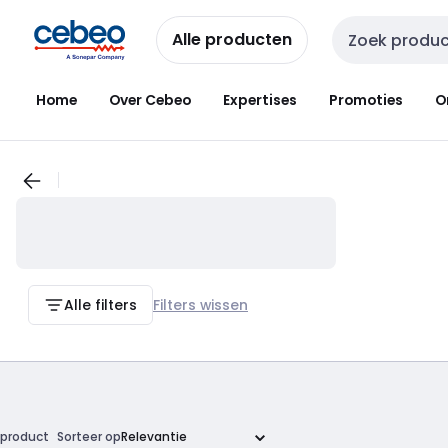
Overslaan
Overslaan
naar
naar
Alle producten
Zoekveld invoer
navigatie
inhoud
Home
Over Cebeo
Expertises
Promoties
O
Alle filters
Filters wissen
product
Sorteer op