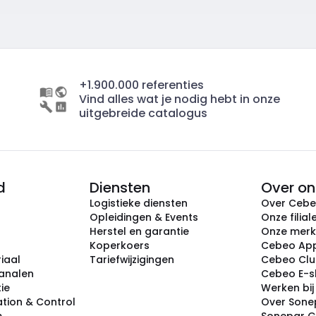
+1.900.000 referenties
Vind alles wat je nodig hebt in onze
uitgebreide catalogus
d
Diensten
Over on
Logistieke diensten
Over Ceb
Opleidingen & Events
Onze filial
Herstel en garantie
Onze mer
Koperkoers
Cebeo Ap
iaal
Tariefwijzigingen
Cebeo Cl
analen
Cebeo E-
tie
Werken bi
tion & Control
Over Sone