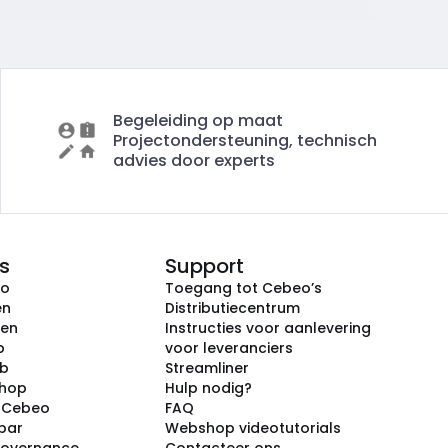
Begeleiding op maat
Projectondersteuning, technisch
advies door experts
s
Support
eo
Toegang tot Cebeo’s
en
Distributiecentrum
ken
Instructies voor aanlevering
p
voor leveranciers
ub
Streamliner
shop
Hulp nodig?
j Cebeo
FAQ
par
Webshop videotutorials