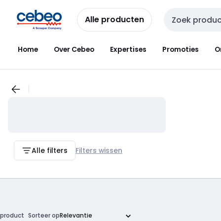
Overslaan
Overslaan
naar
naar
Alle producten
Zoekveld invoer
navigatie
inhoud
Home
Over Cebeo
Expertises
Promoties
O
Alle filters
Filters wissen
product
Sorteer op