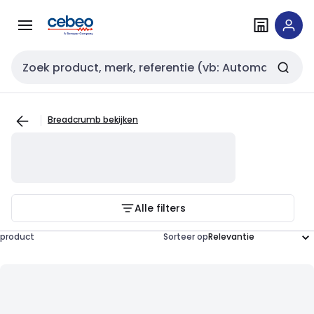
Overslaan
Overslaan
naar
naar
navigatie
inhoud
Zoekveld invoer
Breadcrumb bekijken
Alle filters
product
Sorteer op