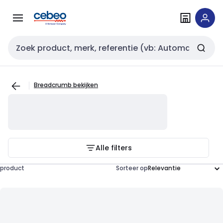
Overslaan
Overslaan
naar
naar
navigatie
inhoud
Zoekveld invoer
Breadcrumb bekijken
Alle filters
product
Sorteer op