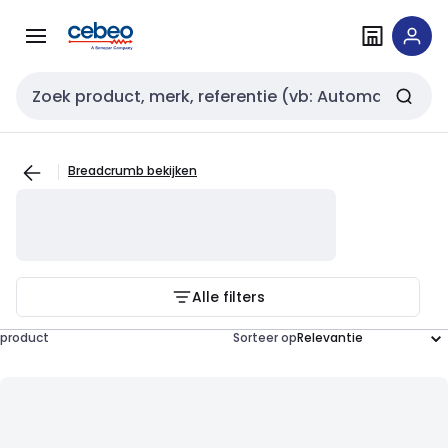
Overslaan
Overslaan
naar
naar
navigatie
inhoud
Zoekveld invoer
Breadcrumb bekijken
Alle filters
product
Sorteer op