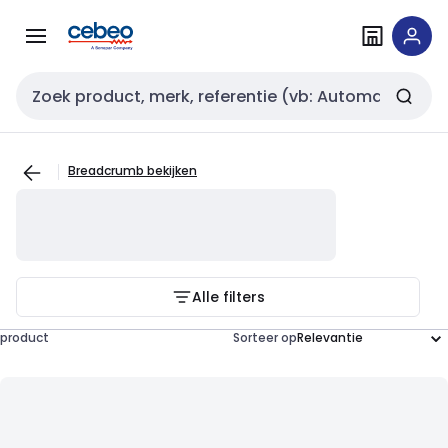
Overslaan
Overslaan
naar
naar
navigatie
inhoud
Zoekveld invoer
Breadcrumb bekijken
Alle filters
product
Sorteer op