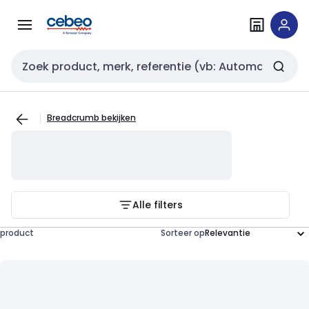
Overslaan
Overslaan
naar
naar
navigatie
inhoud
Zoekveld invoer
Breadcrumb bekijken
Alle filters
product
Sorteer op