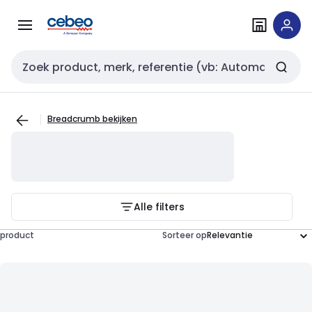
Overslaan
Overslaan
naar
naar
navigatie
inhoud
Zoekveld invoer
Breadcrumb bekijken
Alle filters
product
Sorteer op