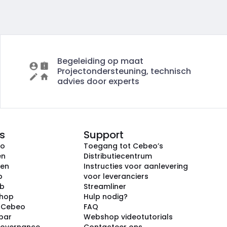
Begeleiding op maat
Projectondersteuning, technisch
advies door experts
s
Support
eo
Toegang tot Cebeo’s
en
Distributiecentrum
ken
Instructies voor aanlevering
p
voor leveranciers
ub
Streamliner
shop
Hulp nodig?
j Cebeo
FAQ
par
Webshop videotutorials