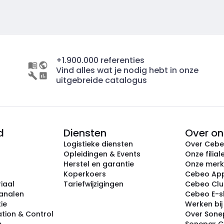
+1.900.000 referenties
Vind alles wat je nodig hebt in onze
uitgebreide catalogus
d
Diensten
Over on
Logistieke diensten
Over Ceb
Opleidingen & Events
Onze filial
Herstel en garantie
Onze mer
Koperkoers
Cebeo Ap
iaal
Tariefwijzigingen
Cebeo Cl
analen
Cebeo E-
tie
Werken bi
tion & Control
Over Sone