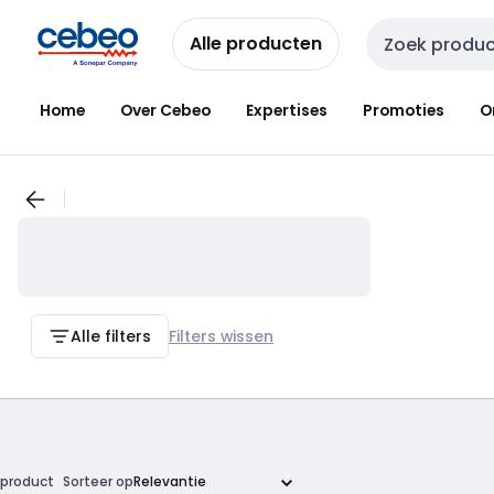
Overslaan
Overslaan
naar
naar
Alle producten
Zoekveld invoer
navigatie
inhoud
Home
Over Cebeo
Expertises
Promoties
O
Alle filters
Filters wissen
product
Sorteer op