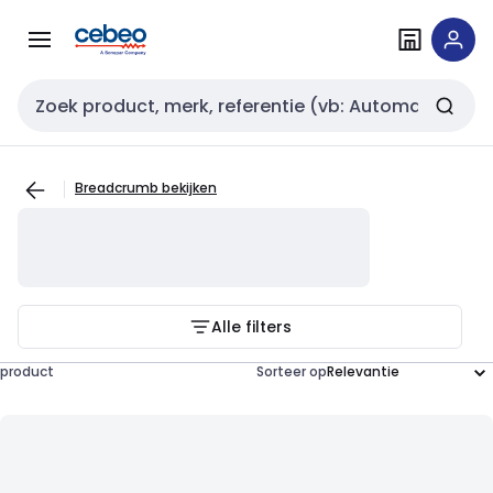
Overslaan
Overslaan
naar
naar
navigatie
inhoud
Zoekveld invoer
Breadcrumb bekijken
Alle filters
product
Sorteer op