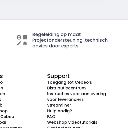
Begeleiding op maat
Projectondersteuning, technisch
advies door experts
s
Support
eo
Toegang tot Cebeo’s
en
Distributiecentrum
ken
Instructies voor aanlevering
p
voor leveranciers
ub
Streamliner
shop
Hulp nodig?
j Cebeo
FAQ
par
Webshop videotutorials