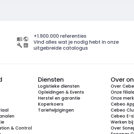
+1.900.000 referenties
Vind alles wat je nodig hebt in onze
uitgebreide catalogus
d
Diensten
Over on
Logistieke diensten
Over Ceb
Opleidingen & Events
Onze filial
Herstel en garantie
Onze mer
Koperkoers
Cebeo Ap
iaal
Tariefwijzigingen
Cebeo Cl
analen
Cebeo E-
tie
Werken bi
tion & Control
Over Sone