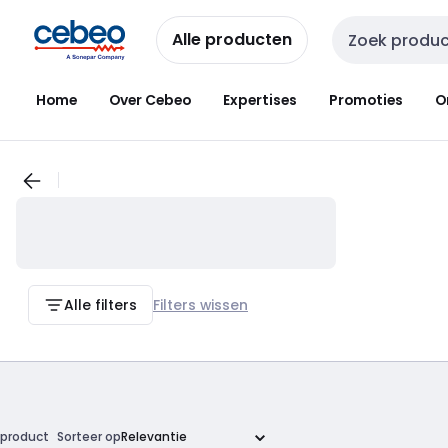
Overslaan
Overslaan
naar
naar
Alle producten
Zoekveld invoer
navigatie
inhoud
Home
Over Cebeo
Expertises
Promoties
O
Alle filters
Filters wissen
product
Sorteer op