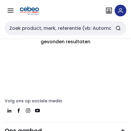
Overslaan
Overslaan
naar
naar
navigatie
inhoud
Zoekveld invoer
gevonden resultaten
Volg ons op sociale media
Ons aanbod