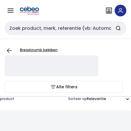
Overslaan
Overslaan
naar
naar
navigatie
inhoud
Zoekveld invoer
Breadcrumb bekijken
Alle filters
product
Sorteer op