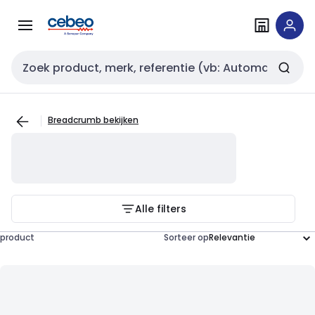
Overslaan
Overslaan
naar
naar
navigatie
inhoud
Zoekveld invoer
Breadcrumb bekijken
Alle filters
product
Sorteer op