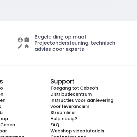
Begeleiding op maat
Projectondersteuning, technisch
advies door experts
s
Support
eo
Toegang tot Cebeo’s
en
Distributiecentrum
ken
Instructies voor aanlevering
p
voor leveranciers
ub
Streamliner
shop
Hulp nodig?
j Cebeo
FAQ
par
Webshop videotutorials