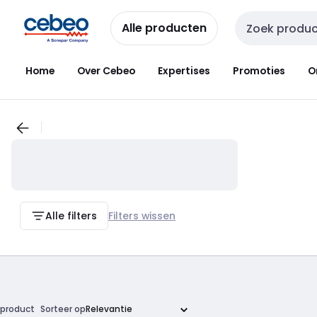
Overslaan
Overslaan
naar
naar
Alle producten
Zoekveld invoer
navigatie
inhoud
Home
Over Cebeo
Expertises
Promoties
O
Alle filters
Filters wissen
product
Sorteer op