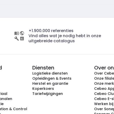
+1.900.000 referenties
Vind alles wat je nodig hebt in onze
uitgebreide catalogus
d
Diensten
Over on
Logistieke diensten
Over Ceb
Opleidingen & Events
Onze filial
Herstel en garantie
Onze mer
Koperkoers
Cebeo Ap
iaal
Tariefwijzigingen
Cebeo Cl
analen
Cebeo E-
tie
Werken bi
tion & Control
Over Sone