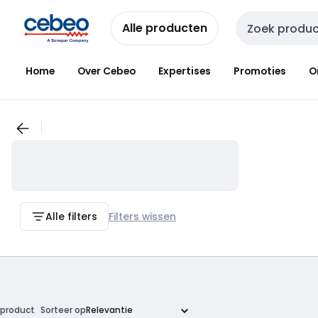
Overslaan
Overslaan
naar
naar
Alle producten
Zoekveld invoer
navigatie
inhoud
Home
Over Cebeo
Expertises
Promoties
O
Alle filters
Filters wissen
product
Sorteer op