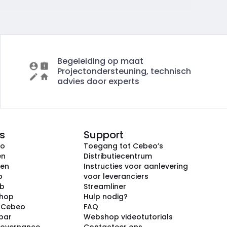
Begeleiding op maat
Projectondersteuning, technisch
advies door experts
s
Support
eo
Toegang tot Cebeo’s
en
Distributiecentrum
ken
Instructies voor aanlevering
p
voor leveranciers
ub
Streamliner
shop
Hulp nodig?
j Cebeo
FAQ
par
Webshop videotutorials