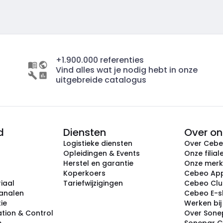
+1.900.000 referenties
Vind alles wat je nodig hebt in onze
uitgebreide catalogus
d
Diensten
Over on
Logistieke diensten
Over Ceb
Opleidingen & Events
Onze filial
Herstel en garantie
Onze mer
Koperkoers
Cebeo Ap
iaal
Tariefwijzigingen
Cebeo Cl
analen
Cebeo E-
tie
Werken bi
tion & Control
Over Sone