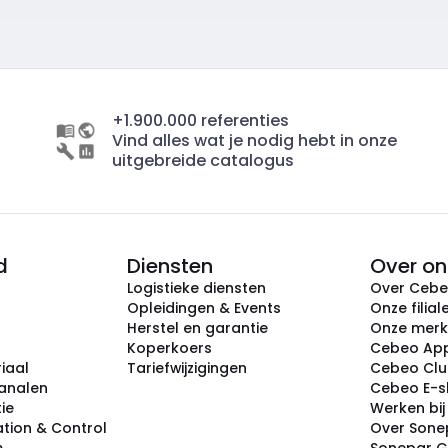
+1.900.000 referenties
Vind alles wat je nodig hebt in onze
uitgebreide catalogus
d
Diensten
Over on
Logistieke diensten
Over Ceb
Opleidingen & Events
Onze filial
Herstel en garantie
Onze mer
Koperkoers
Cebeo Ap
iaal
Tariefwijzigingen
Cebeo Cl
analen
Cebeo E-
tie
Werken bi
tion & Control
Over Sone