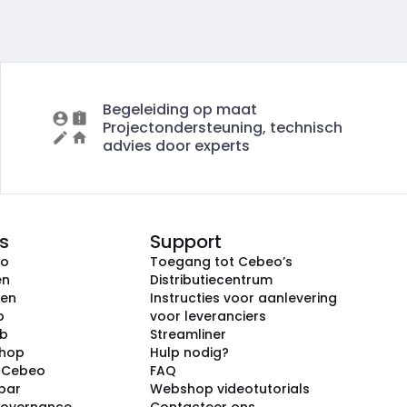
Begeleiding op maat
Projectondersteuning, technisch
advies door experts
s
Support
eo
Toegang tot Cebeo’s
en
Distributiecentrum
ken
Instructies voor aanlevering
p
voor leveranciers
ub
Streamliner
shop
Hulp nodig?
j Cebeo
FAQ
par
Webshop videotutorials