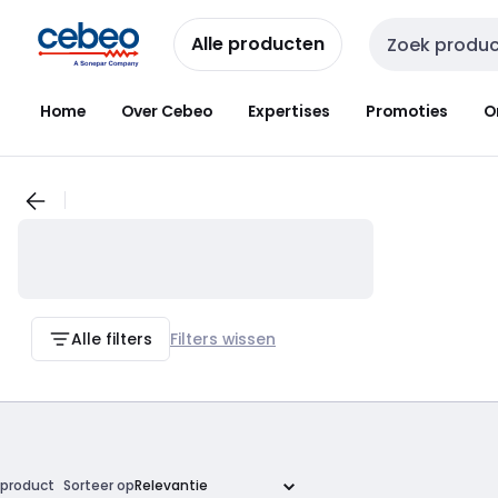
Overslaan
Overslaan
naar
naar
Alle producten
Zoekveld invoer
navigatie
inhoud
Home
Over Cebeo
Expertises
Promoties
O
Alle filters
Filters wissen
product
Sorteer op