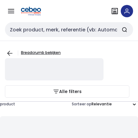
Overslaan
Overslaan
naar
naar
navigatie
inhoud
Zoekveld invoer
Breadcrumb bekijken
Alle filters
product
Sorteer op