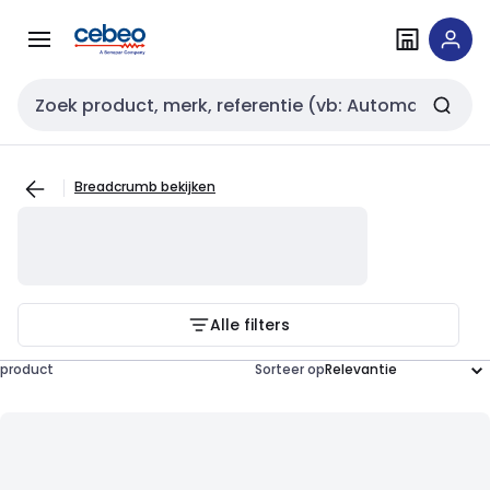
Overslaan
Overslaan
naar
naar
navigatie
inhoud
Zoekveld invoer
Breadcrumb bekijken
Alle filters
product
Sorteer op