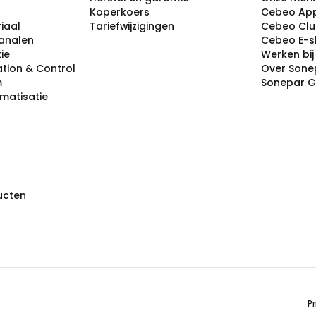
Koperkoers
Cebeo Ap
iaal
Tariefwijzigingen
Cebeo Cl
analen
Cebeo E-
tie
Werken bi
tion & Control
Over Sone
m
Sonepar 
omatisatie
ducten
Pr