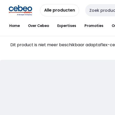
Overslaan
Overslaan
naar
naar
Alle producten
Zoekveld invoer
navigatie
inhoud
Home
Over Cebeo
Expertises
Promoties
O
Dit product is niet meer beschikbaar
adaptaflex-c