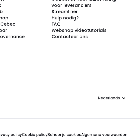
p
voor leveranciers
ub
Streamliner
shop
Hulp nodig?
j Cebeo
FAQ
par
Webshop videotutorials
Governance
Contacteer ons
Taal
ivacy policy
Cookie policy
Beheer je cookies
Algemene voorwaarden