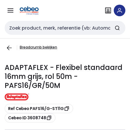
Overslaan
Overslaan
naar
naar
navigatie
inhoud
Zoekveld invoer
Breadcrumb bekijken
ADAPTAFLEX - Flexibel standaard
16mm grijs, rol 50m -
PAFS16/GR/50M
Kopiëren
Ref Cebeo PAFS16/G-ST11G
Kopiëren
Cebeo ID 3608748