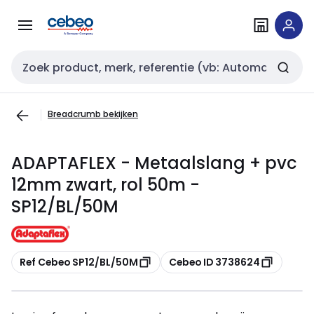
Overslaan
Overslaan
naar
naar
navigatie
inhoud
Zoekveld invoer
Breadcrumb bekijken
ADAPTAFLEX - Metaalslang + pvc
12mm zwart, rol 50m -
SP12/BL/50M
Kopiëren
Kopiëren
Ref Cebeo SP12/BL/50M
Cebeo ID 3738624