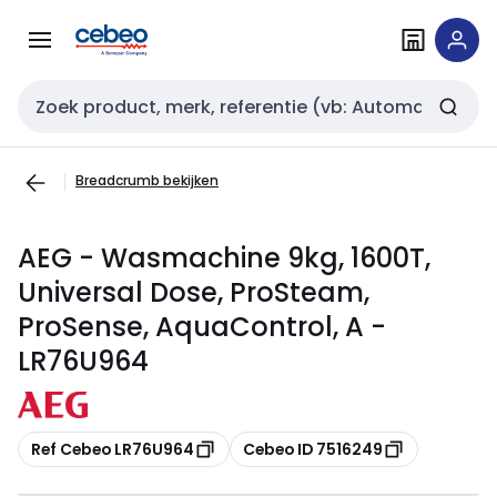
Overslaan
Overslaan
naar
naar
navigatie
inhoud
Zoekveld invoer
Breadcrumb bekijken
AEG - Wasmachine 9kg, 1600T,
Universal Dose, ProSteam,
ProSense, AquaControl, A -
LR76U964
Kopiëren
Kopiëren
Ref Cebeo LR76U964
Cebeo ID 7516249