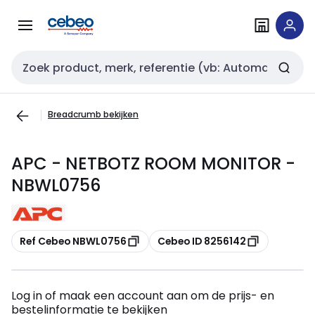
Overslaan
Overslaan
naar
naar
navigatie
inhoud
Zoekveld invoer
Breadcrumb bekijken
APC - NETBOTZ ROOM MONITOR -
NBWL0756
Kopiëren
Kopiëren
Ref Cebeo NBWL0756
Cebeo ID 8256142
Log in of maak een account aan om de prijs- en
bestelinformatie te bekijken