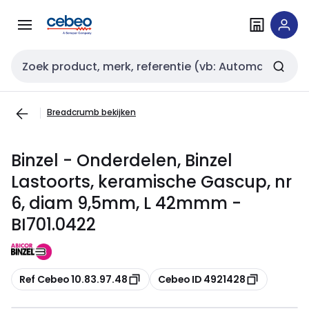
Overslaan
Overslaan
naar
naar
navigatie
inhoud
Zoekveld invoer
Breadcrumb bekijken
Binzel - Onderdelen, Binzel
Lastoorts, keramische Gascup, nr
6, diam 9,5mm, L 42mmm -
BI701.0422
Kopiëren
Kopiëren
Ref Cebeo 10.83.97.48
Cebeo ID 4921428