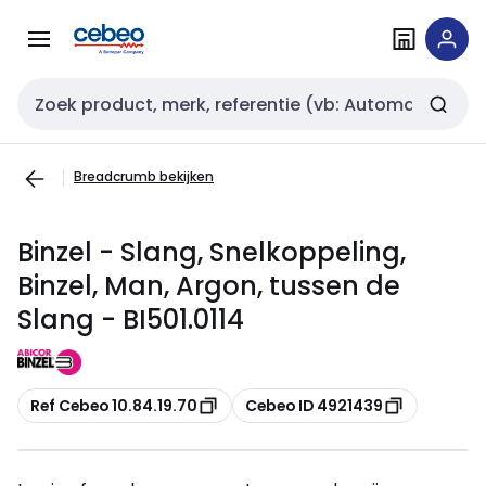
Overslaan
Overslaan
naar
naar
navigatie
inhoud
Zoekveld invoer
Breadcrumb bekijken
Binzel - Slang, Snelkoppeling,
Binzel, Man, Argon, tussen de
Slang - BI501.0114
Kopiëren
Kopiëren
Ref Cebeo 10.84.19.70
Cebeo ID 4921439