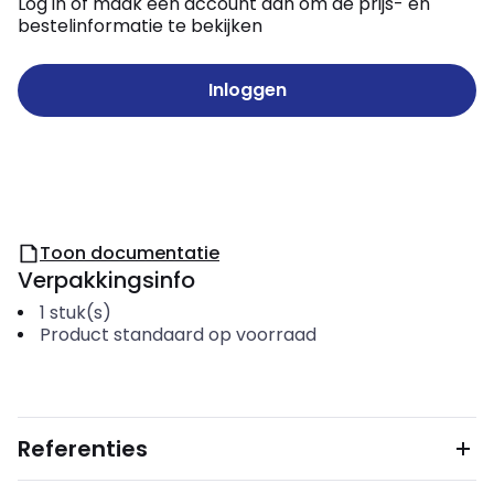
Log in of maak een account aan om de prijs- en
bestelinformatie te bekijken
Inloggen
Toon documentatie
Verpakkingsinfo
1
stuk(s)
Product standaard op voorraad
Referenties