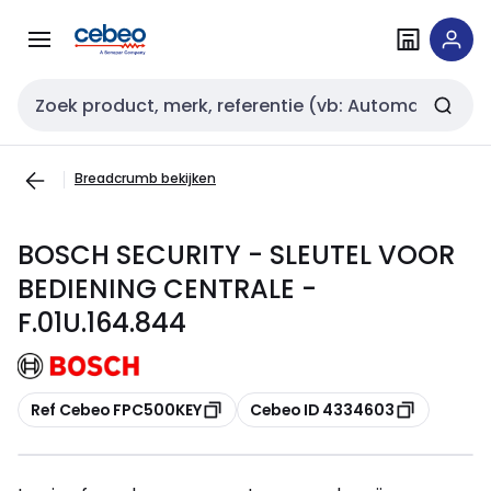
Overslaan
Overslaan
naar
naar
navigatie
inhoud
Zoekveld invoer
Breadcrumb bekijken
BOSCH SECURITY - SLEUTEL VOOR
BEDIENING CENTRALE -
F.01U.164.844
Kopiëren
Kopiëren
Ref Cebeo FPC500KEY
Cebeo ID 4334603