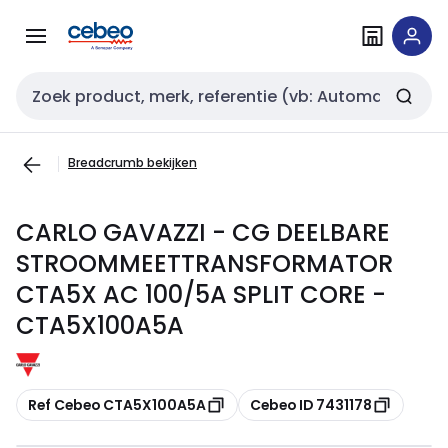
Overslaan
Overslaan
naar
naar
navigatie
inhoud
Zoekveld invoer
Breadcrumb bekijken
CARLO GAVAZZI - CG DEELBARE
STROOMMEETTRANSFORMATOR
CTA5X AC 100/5A SPLIT CORE -
CTA5X100A5A
Kopiëren
Kopiëren
Ref Cebeo CTA5X100A5A
Cebeo ID 7431178