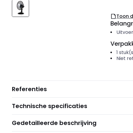
Toon 
Belangr
Uitvoer
Verpakk
1
stuk(
Niet r
Referenties
Technische specificaties
Gedetailleerde beschrijving