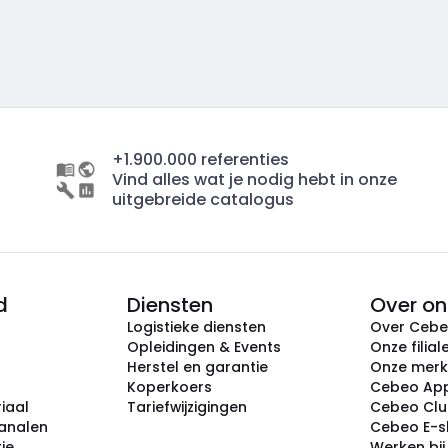
+1.900.000 referenties
Vind alles wat je nodig hebt in onze
uitgebreide catalogus
d
Diensten
Over on
Logistieke diensten
Over Ceb
Opleidingen & Events
Onze filial
Herstel en garantie
Onze mer
Koperkoers
Cebeo Ap
iaal
Tariefwijzigingen
Cebeo Cl
analen
Cebeo E-
tie
Werken bi