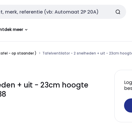
ntdek meer
tafel - op staander )
Tafelventilator - 2 snelheden + uit - 23cm hoog
Log
eden + uit - 23cm hoogte
bes
38