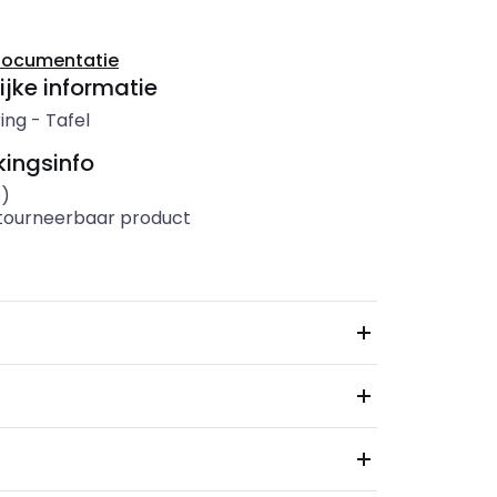
documentatie
ijke informatie
ing
-
Tafel
ingsinfo
s)
etourneerbaar product