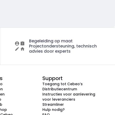
Begeleiding op maat
Projectondersteuning, technisch
advies door experts
s
Support
eo
Toegang tot Cebeo’s
en
Distributiecentrum
ken
Instructies voor aanlevering
p
voor leveranciers
ub
Streamliner
shop
Hulp nodig?
j Cebeo
FAQ