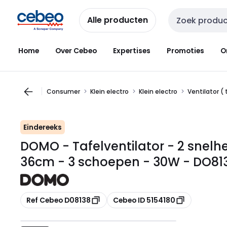
Overslaan
Overslaan
naar
naar
Alle producten
Zoekveld invoer
navigatie
inhoud
Home
Over Cebeo
Expertises
Promoties
O
Consumer
Klein electro
Klein electro
Ventilator ( 
Eindereeks
DOMO - Tafelventilator - 2 snelh
36cm - 3 schoepen - 30W - DO81
Kopiëren
Kopiëren
Ref Cebeo D08138
Cebeo ID 5154180