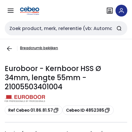
Overslaan
Overslaan
naar
naar
navigatie
inhoud
Zoekveld invoer
Breadcrumb bekijken
Euroboor - Kernboor HSS Ø
34mm, lengte 55mm -
21005503401004
Kopiëren
Kopiëren
Ref Cebeo 01.86.81.57
Cebeo ID 4852385