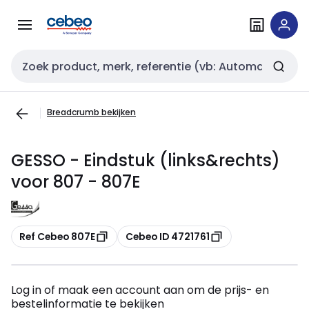
Overslaan
Overslaan
naar
naar
navigatie
inhoud
Zoekveld invoer
Breadcrumb bekijken
GESSO - Eindstuk (links&rechts)
voor 807 - 807E
Kopiëren
Kopiëren
Ref Cebeo 807E
Cebeo ID 4721761
Log in of maak een account aan om de prijs- en
bestelinformatie te bekijken