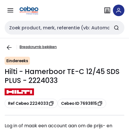
Overslaan
Overslaan
naar
naar
navigatie
inhoud
Zoekveld invoer
Breadcrumb bekijken
Eindereeks
Hilti - Hamerboor TE-C 12/45 SDS
PLUS - 2224033
Kopiëren
Kopiëren
Ref Cebeo 2224033
Cebeo ID 7693815
Log in of maak een account aan om de prijs- en