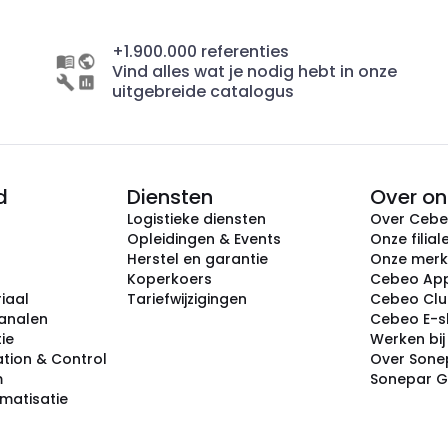
+1.900.000 referenties
Vind alles wat je nodig hebt in onze
uitgebreide catalogus
d
Diensten
Over on
Logistieke diensten
Over Ceb
Opleidingen & Events
Onze filial
Herstel en garantie
Onze mer
Koperkoers
Cebeo Ap
iaal
Tariefwijzigingen
Cebeo Cl
analen
Cebeo E-
tie
Werken bi
tion & Control
Over Sone
m
Sonepar 
omatisatie