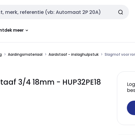
ntdek meer
g
Aardingsmateriaal
Aardstaaf - inslaghulpstuk
Slagmof voor r
staaf 3/4 18mm - HUP32PE18
Log
bes