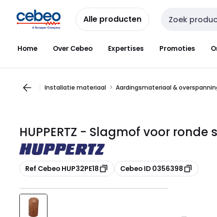
Overslaan
Overslaan
naar
naar
Alle producten
Zoekveld invoer
navigatie
inhoud
Home
Over Cebeo
Expertises
Promoties
O
Installatie materiaal
Aardingsmateriaal & overspannin
HUPPERTZ - Slagmof voor ronde 
Kopiëren
Kopiëren
Ref Cebeo HUP32PE18
Cebeo ID 0356398