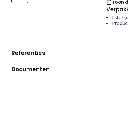
Toon 
Verpakk
1
stuk(
Produc
Referenties
Documenten