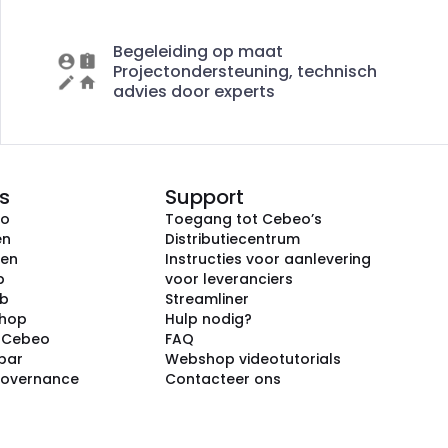
Begeleiding op maat
Projectondersteuning, technisch
advies door experts
s
Support
eo
Toegang tot Cebeo’s
en
Distributiecentrum
ken
Instructies voor aanlevering
p
voor leveranciers
ub
Streamliner
shop
Hulp nodig?
j Cebeo
FAQ
par
Webshop videotutorials
Governance
Contacteer ons