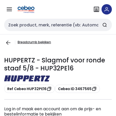
Overslaan
Overslaan
naar
naar
navigatie
inhoud
Zoekveld invoer
Breadcrumb bekijken
HUPPERTZ - Slagmof voor ronde
staaf 5/8 - HUP32PE16
Kopiëren
Kopiëren
Ref Cebeo HUP32PE16
Cebeo ID 3467565
Log in of maak een account aan om de prijs- en
bestelinformatie te bekijken