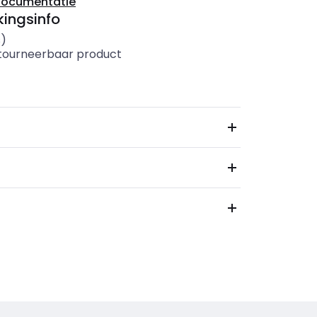
documentatie
ingsinfo
s)
etourneerbaar product