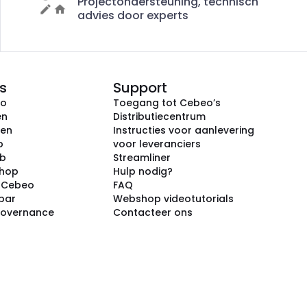
Projectondersteuning, technisch
advies door experts
s
Support
eo
Toegang tot Cebeo’s
en
Distributiecentrum
ken
Instructies voor aanlevering
p
voor leveranciers
ub
Streamliner
shop
Hulp nodig?
j Cebeo
FAQ
par
Webshop videotutorials
Governance
Contacteer ons