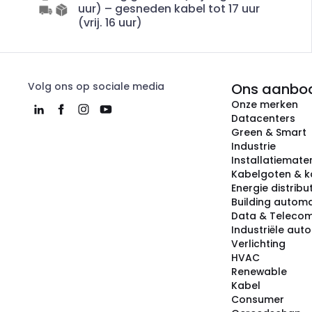
uur) – gesneden kabel tot 17 uur
(vrij. 16 uur)
Volg ons op sociale media
Ons aanbo
Onze merken
Datacenters
Green & Smart
Industrie
Installatiemater
Kabelgoten & k
Energie distribu
Building automa
Data & Teleco
Industriële aut
Verlichting
HVAC
Renewable
Kabel
Consumer