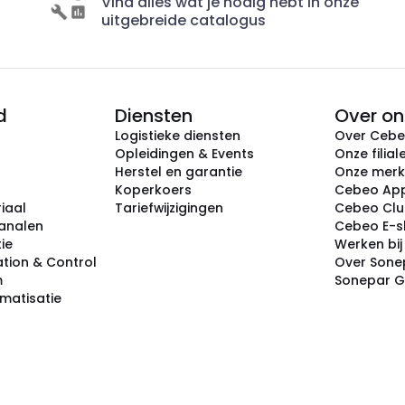
Vind alles wat je nodig hebt in onze
uitgebreide catalogus
d
Diensten
Over on
Logistieke diensten
Over Ceb
Opleidingen & Events
Onze filial
Herstel en garantie
Onze mer
Koperkoers
Cebeo Ap
iaal
Tariefwijzigingen
Cebeo Cl
analen
Cebeo E-
tie
Werken bi
tion & Control
Over Sone
m
Sonepar 
omatisatie