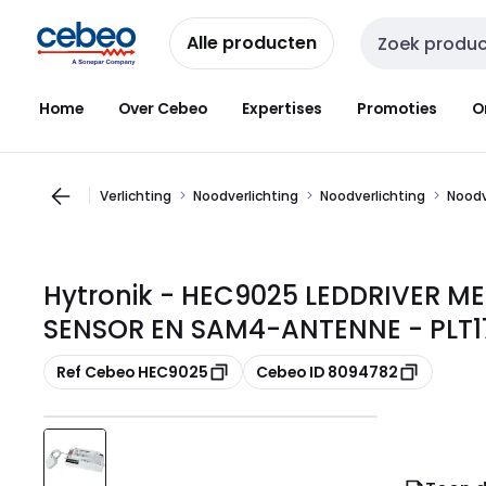
Overslaan
Overslaan
naar
naar
Alle producten
Zoekveld invoer
navigatie
inhoud
Home
Over Cebeo
Expertises
Promoties
O
Verlichting
Noodverlichting
Noodverlichting
Noodv
Hytronik - HEC9025 LEDDRIVER M
SENSOR EN SAM4-ANTENNE - PLT
Kopiëren
Kopiëren
Ref Cebeo HEC9025
Cebeo ID 8094782