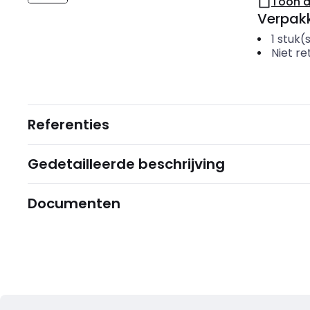
Toon 
Verpakk
1
stuk(
Niet r
Referenties
Gedetailleerde beschrijving
Documenten