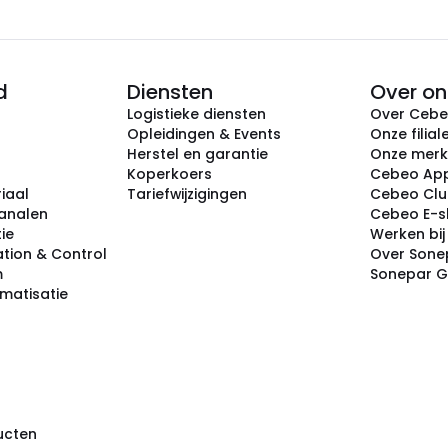
d
Diensten
Over on
Logistieke diensten
Over Ceb
Opleidingen & Events
Onze filial
Herstel en garantie
Onze mer
Koperkoers
Cebeo Ap
iaal
Tariefwijzigingen
Cebeo Cl
analen
Cebeo E-
tie
Werken bi
tion & Control
Over Sone
m
Sonepar 
omatisatie
ducten