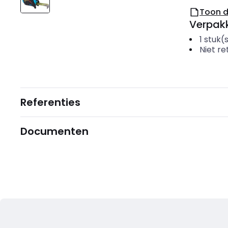
Toon 
Verpakk
1
stuk(
Niet r
Referenties
Documenten