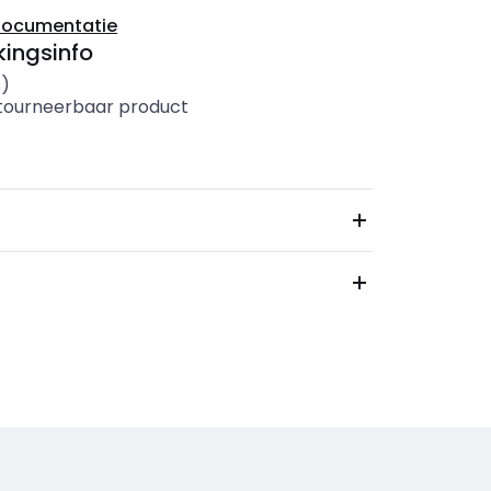
documentatie
ingsinfo
s)
etourneerbaar product