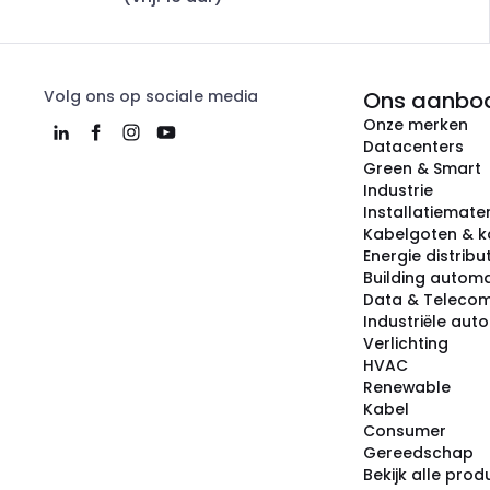
Volg ons op sociale media
Ons aanbo
Onze merken
Datacenters
Green & Smart
Industrie
Installatiemater
Kabelgoten & k
Energie distribu
Building automa
Data & Teleco
Industriële aut
Verlichting
HVAC
Renewable
Kabel
Consumer
Gereedschap
Bekijk alle pro