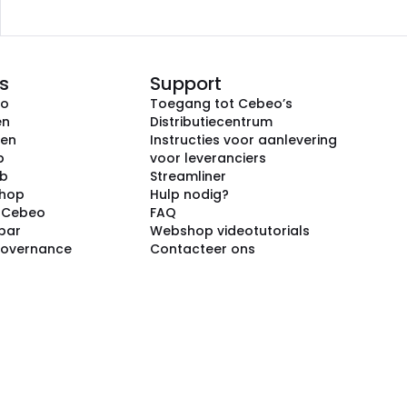
s
Support
eo
Toegang tot Cebeo’s
en
Distributiecentrum
ken
Instructies voor aanlevering
p
voor leveranciers
ub
Streamliner
shop
Hulp nodig?
j Cebeo
FAQ
par
Webshop videotutorials
Governance
Contacteer ons