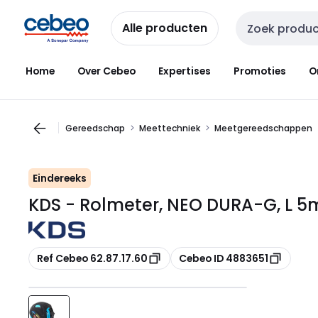
Overslaan
Overslaan
naar
naar
Alle producten
Zoekveld invoer
navigatie
inhoud
Home
Over Cebeo
Expertises
Promoties
O
Gereedschap
Meettechniek
Meetgereedschappen
Eindereeks
KDS - Rolmeter, NEO DURA-G, L 
Kopiëren
Kopiëren
Ref Cebeo 62.87.17.60
Cebeo ID 4883651