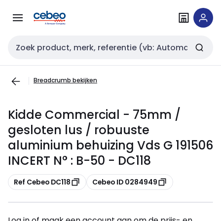
Overslaan
Overslaan
naar
naar
navigatie
inhoud
Zoekveld invoer
Breadcrumb bekijken
Kidde Commercial - 75mm /
gesloten lus / robuuste
aluminium behuizing Vds G 191506
INCERT N° : B-50 - DC118
Kopiëren
Kopiëren
Ref Cebeo DC118
Cebeo ID 0284949
Log in of maak een account aan om de prijs- en