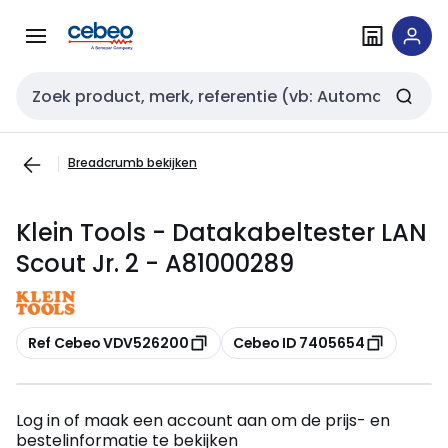
Overslaan
Overslaan
naar
naar
navigatie
inhoud
Zoekveld invoer
Breadcrumb bekijken
Klein Tools - Datakabeltester LAN
Scout Jr. 2 - A81000289
Kopiëren
Kopiëren
Ref Cebeo VDV526200
Cebeo ID 7405654
Log in of maak een account aan om de prijs- en
bestelinformatie te bekijken