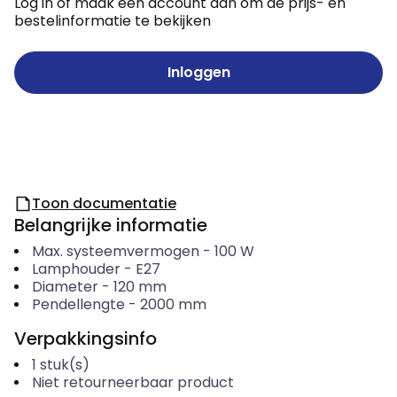
Log in of maak een account aan om de prijs- en
bestelinformatie te bekijken
Inloggen
Toon documentatie
Belangrijke informatie
Max. systeemvermogen
-
100
W
Lamphouder
-
E27
Diameter
-
120
mm
Pendellengte
-
2000
mm
Verpakkingsinfo
1
stuk(s)
Niet retourneerbaar product