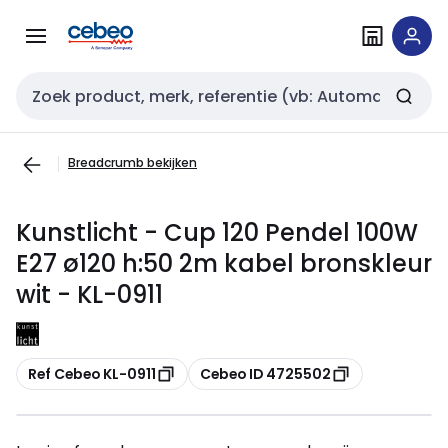
Overslaan
Overslaan
naar
naar
navigatie
inhoud
Zoekveld invoer
Breadcrumb bekijken
Kunstlicht - Cup 120 Pendel 100W
E27 ø120 h:50 2m kabel bronskleur
wit - KL-0911
Kopiëren
Kopiëren
Ref Cebeo KL-0911
Cebeo ID 4725502