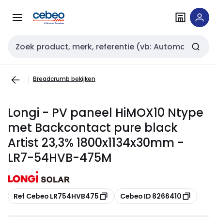
Overslaan
Overslaan
naar
naar
navigatie
inhoud
Zoekveld invoer
Breadcrumb bekijken
Longi - PV paneel HiMOX10 Ntype
met Backcontact pure black
Artist 23,3% 1800x1134x30mm -
LR7-54HVB-475M
Kopiëren
Kopiëren
Ref Cebeo LR754HVB475
Cebeo ID 8266410